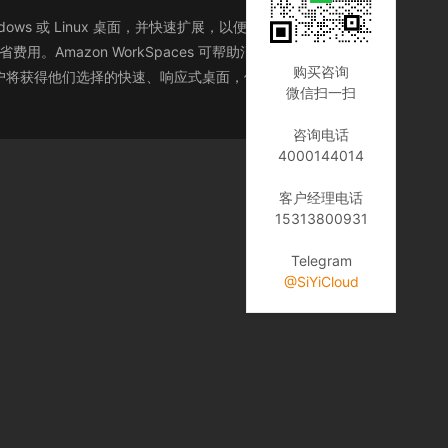
Windows 或 Linux 桌面，并快速扩展，以便为全球各地的工作
用。Amazon WorkSpaces 可帮助消除管理硬件库存、
购买咨询
，您的用户将获得他们选择的快速、响应式桌面，他们可以随时随地
微信扫一扫
咨询电话
4000144014
客户经理电话
15313800931
Telegram
@SiYiCloud