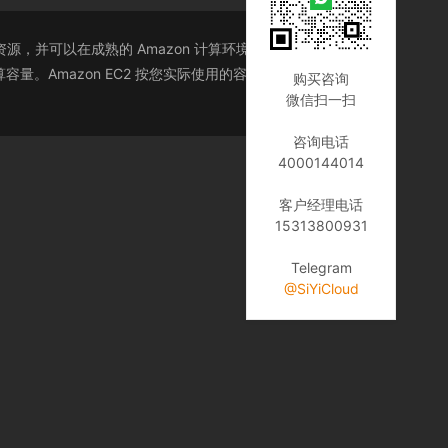
，并可以在成熟的 Amazon 计算环境中运行。Amazon
。Amazon EC2 按您实际使用的容量收费，改变了计
购买咨询
微信扫一扫
咨询电话
4000144014
客户经理电话
15313800931
Telegram
@SiYiCloud