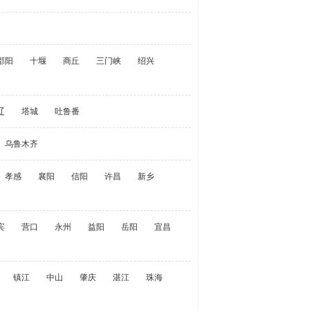
邵阳
十堰
商丘
三门峡
绍兴
辽
塔城
吐鲁番
乌鲁木齐
孝感
襄阳
信阳
许昌
新乡
宾
营口
永州
益阳
岳阳
宜昌
镇江
中山
肇庆
湛江
珠海