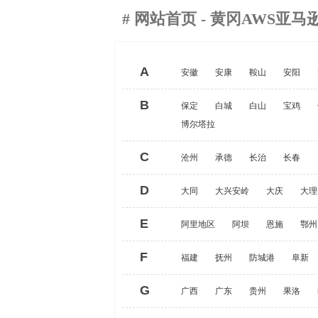
#
网站首页
- 黄冈AWS亚
A
安徽
安康
鞍山
安阳
B
保定
白城
白山
宝鸡
博尔塔拉
C
沧州
承德
长治
长春
D
大同
大兴安岭
大庆
大理
E
阿里地区
阿坝
恩施
鄂州
F
福建
抚州
防城港
阜新
G
广西
广东
贵州
果洛