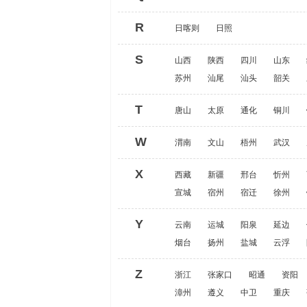
R
日喀则
日照
S
山西
陕西
四川
山东
苏州
汕尾
汕头
韶关
T
唐山
太原
通化
铜川
W
渭南
文山
梧州
武汉
X
西藏
新疆
邢台
忻州
宣城
宿州
宿迁
徐州
Y
云南
运城
阳泉
延边
烟台
扬州
盐城
云浮
Z
浙江
张家口
昭通
资阳
漳州
遵义
中卫
重庆