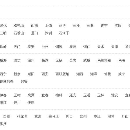
绥化
双鸭山
山南
上饶
商洛
三沙
三亚
遂宁
沈阳
三明
石嘴山
厦门
深圳
石河子
铁岭
天门
泰安
台州
铜陵
泰州
铜仁
天水
天津
通
威海
潍坊
温州
芜湖
无锡
吴忠
武威
乌兰察布
乌海
西宁
新余
咸阳
西安
西双版纳
湘西
湘潭
仙桃
咸宁
锡林郭勒
兴安
伊春
玉树
鹰潭
宜春
榆林
延安
玉溪
玉林
雅安
宜
阳江
银川
伊犁
自贡
张家界
株洲
驻马店
周口
郑州
枣庄
淄博
舟山
张掖