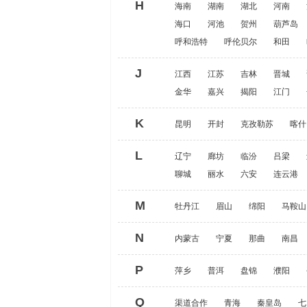
H
海南
湖南
湖北
河南
海口
河池
贺州
葫芦岛
呼和浩特
呼伦贝尔
和田
J
江西
江苏
吉林
晋城
金华
嘉兴
揭阳
江门
K
昆明
开封
克孜勒苏
喀什
L
辽宁
廊坊
临汾
吕梁
聊城
丽水
六安
连云港
M
牡丹江
眉山
绵阳
马鞍山
N
内蒙古
宁夏
那曲
南昌
P
萍乡
普洱
盘锦
濮阳
Q
渠道合作
青海
秦皇岛
七