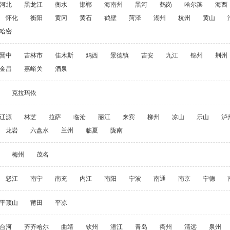
河北
黑龙江
衡水
邯郸
海南州
黑河
鹤岗
哈尔滨
海西
怀化
衡阳
黄冈
黄石
鹤壁
菏泽
湖州
杭州
黄山
哈密
晋中
吉林市
佳木斯
鸡西
景德镇
吉安
九江
锦州
荆州
金昌
嘉峪关
酒泉
克拉玛依
辽源
林芝
拉萨
临沧
丽江
来宾
柳州
凉山
乐山
泸
龙岩
六盘水
兰州
临夏
陇南
梅州
茂名
怒江
南宁
南充
内江
南阳
宁波
南通
南京
宁德
平顶山
莆田
平凉
台河
齐齐哈尔
曲靖
钦州
潜江
青岛
衢州
清远
泉州