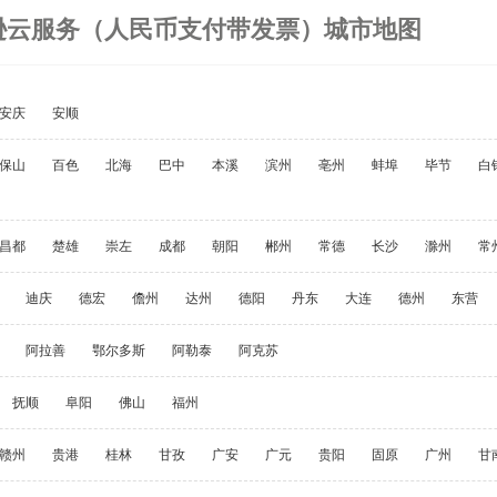
马逊云服务（人民币支付带发票）城市地图
安庆
安顺
保山
百色
北海
巴中
本溪
滨州
亳州
蚌埠
毕节
白
昌都
楚雄
崇左
成都
朝阳
郴州
常德
长沙
滁州
常
迪庆
德宏
儋州
达州
德阳
丹东
大连
德州
东营
阿拉善
鄂尔多斯
阿勒泰
阿克苏
抚顺
阜阳
佛山
福州
赣州
贵港
桂林
甘孜
广安
广元
贵阳
固原
广州
甘